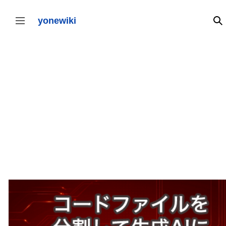
コ
ン
テ
yonewiki
検
サイドバーの切り替え
ン
ツ
に
ス
キ
ッ
プ