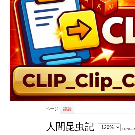
ページ
議論
人間昆虫記
:FONTSI