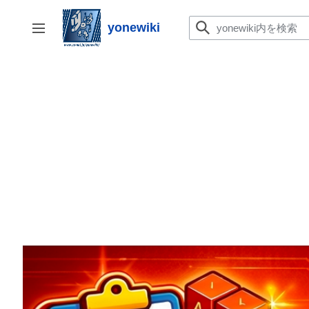
コ
ン
yonewiki
サイドバーの切り替え
テ
ン
ツ
に
ス
キ
ッ
プ