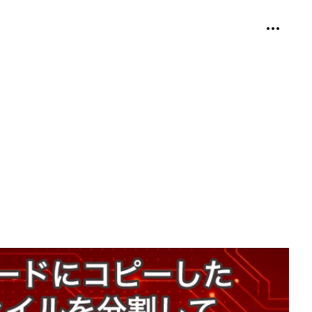
個人用ツ
折り畳