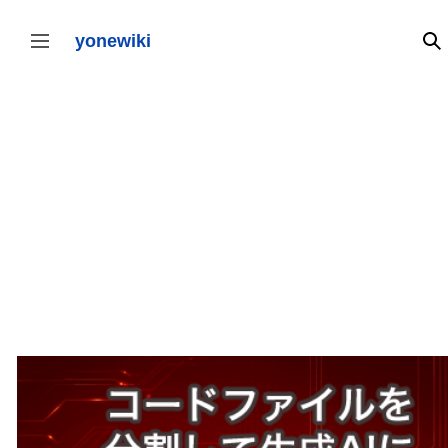
コ
ン
テ
yonewiki
検
サイドバーの切り替え
ン
ツ
に
ス
キ
ッ
プ