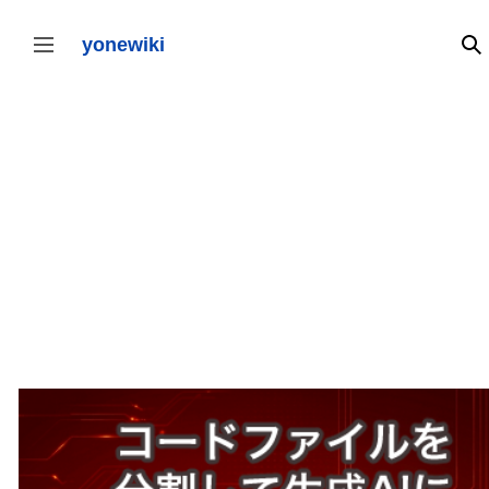
コ
ン
テ
yonewiki
検
サイドバーの切り替え
ン
ツ
に
ス
キ
ッ
プ