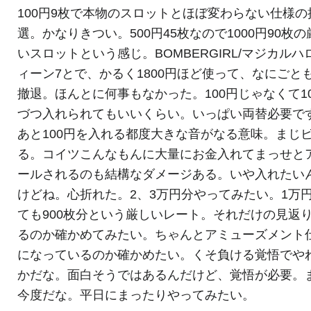
100円9枚で本物のスロットとほぼ変わらない仕様の
選。かなりきつい。500円45枚なので1000円90枚の
いスロットという感じ。BOMBERGIRL/マジカルハ
ィーン7とで、かるく1800円ほど使って、なにごと
撤退。ほんとに何事もなかった。100円じゃなくて10
づつ入れられてもいいくらい。いっぱい両替必要で
あと100円を入れる都度大きな音がなる意味。まじ
る。コイツこんなもんに大量にお金入れてまっせと
ールされるのも結構なダメージある。いや入れたい
けどね。心折れた。2、3万円分やってみたい。1万
ても900枚分という厳しいレート。それだけの見返
るのか確かめてみたい。ちゃんとアミューズメント
になっているのか確かめたい。くそ負ける覚悟でや
かだな。面白そうではあるんだけど、覚悟が必要。
今度だな。平日にまったりやってみたい。