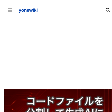
コ
ン
テ
yonewiki
検
サイドバーの切り替え
ン
ツ
に
ス
キ
ッ
プ