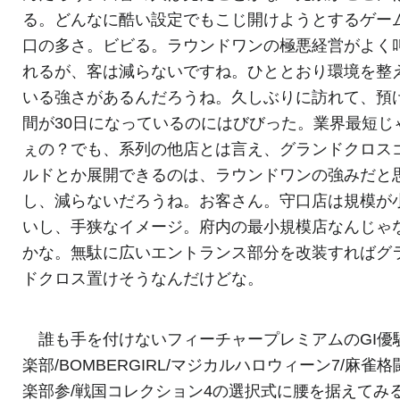
る。どんなに酷い設定でもこじ開けようとするゲー
口の多さ。ビビる。ラウンドワンの極悪経営がよく
れるが、客は減らないですね。ひととおり環境を整
いる強さがあるんだろうね。久しぶりに訪れて、預
間が30日になっているのにはびびった。業界最短じ
ぇの？でも、系列の他店とは言え、グランドクロス
ルドとか展開できるのは、ラウンドワンの強みだと
し、減らないだろうね。お客さん。守口店は規模が
いし、手狭なイメージ。府内の最小規模店なんじゃ
かな。無駄に広いエントランス部分を改装すればグ
ドクロス置けそうなんだけどな。
誰も手を付けないフィーチャープレミアムのGI優
楽部/BOMBERGIRL/マジカルハロウィーン7/麻雀格
楽部参/戦国コレクション4の選択式に腰を据えてみ