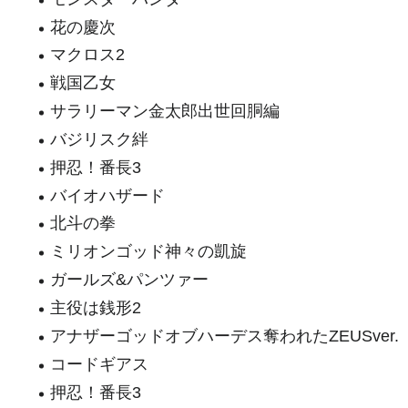
花の慶次
マクロス2
戦国乙女
サラリーマン金太郎出世回胴編
バジリスク絆
押忍！番長3
バイオハザード
北斗の拳
ミリオンゴッド神々の凱旋
ガールズ&パンツァー
主役は銭形2
アナザーゴッドオブハーデス奪われたZEUSver.
コードギアス
押忍！番長3