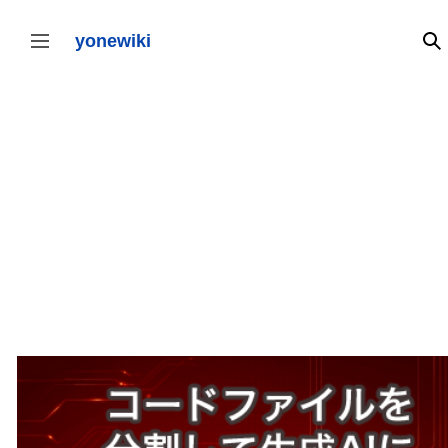
コ
ン
テ
yonewiki
検
サイドバーの切り替え
ン
ツ
に
ス
キ
ッ
プ