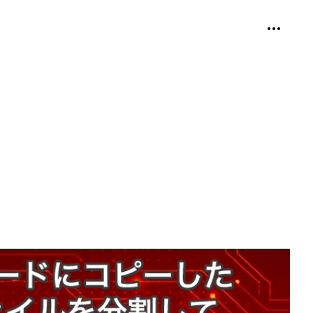
個人用ツ
折り畳