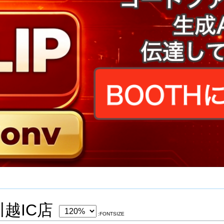
越IC店
:FONTSIZE