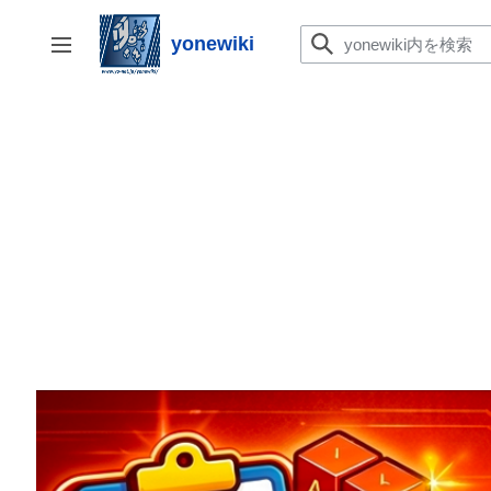
コ
ン
yonewiki
サイドバーの切り替え
テ
ン
ツ
に
ス
キ
ッ
プ