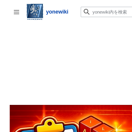
コ
ン
yonewiki
サイドバーの切り替え
テ
ン
ツ
に
ス
キ
ッ
プ