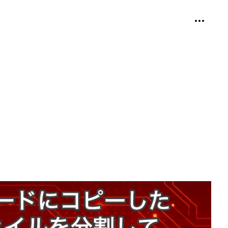
個人用ツ
折り畳