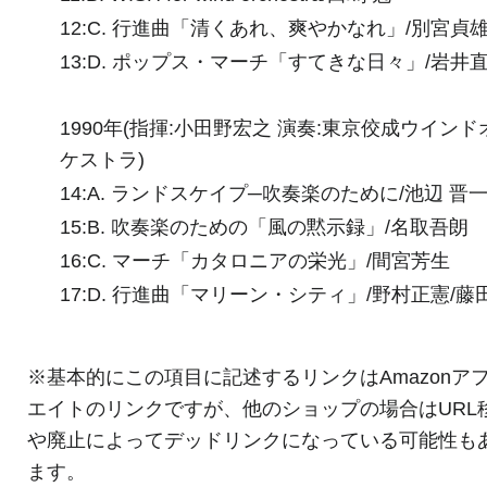
12:C. 行進曲「清くあれ、爽やかなれ」/別宮貞
13:D. ポップス・マーチ「すてきな日々」/岩井
1990年(指揮:小田野宏之 演奏:東京佼成ウインド
ケストラ)
14:A. ランドスケイプ─吹奏楽のために/池辺 晋
15:B. 吹奏楽のための「風の黙示録」/名取吾朗
16:C. マーチ「カタロニアの栄光」/間宮芳生
17:D. 行進曲「マリーン・シティ」/野村正憲/藤
※基本的にこの項目に記述するリンクはAmazonア
エイトのリンクですが、他のショップの場合はURL
や廃止によってデッドリンクになっている可能性も
ます。