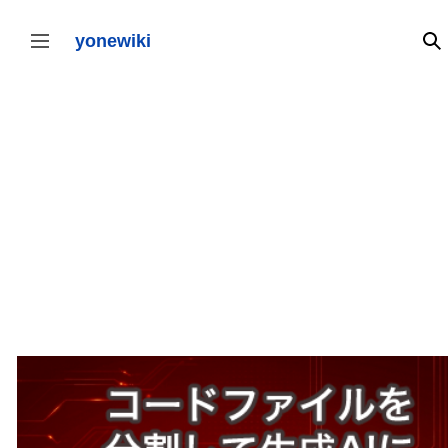
コ
ン
テ
yonewiki
検
サイドバーの切り替え
ン
ツ
に
ス
キ
ッ
プ