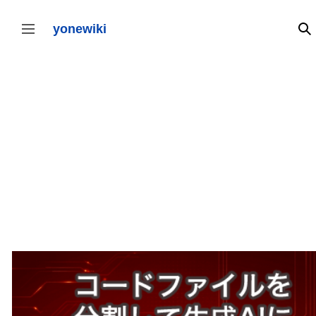
コ
ン
テ
yonewiki
検
サイドバーの切り替え
ン
ツ
に
ス
キ
ッ
プ