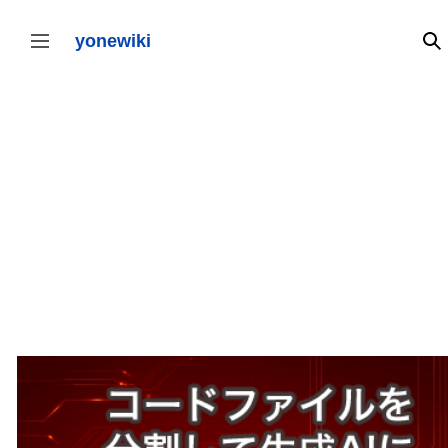
コ
ン
テ
yonewiki
検
サイドバーの切り替え
ン
ツ
に
ス
キ
ッ
プ