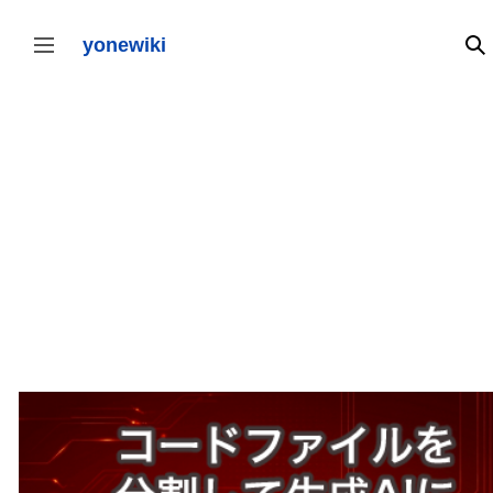
コ
ン
テ
yonewiki
検
サイドバーの切り替え
ン
ツ
に
ス
キ
ッ
プ