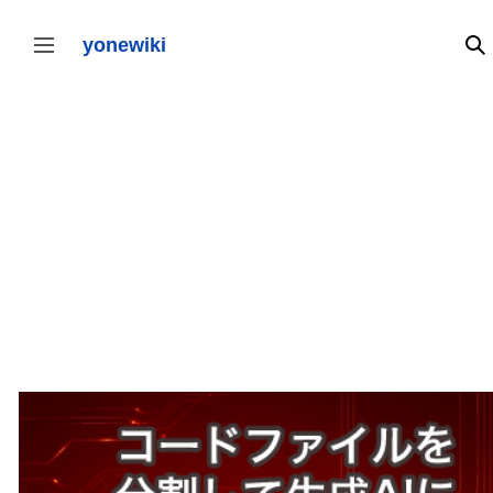
コ
ン
テ
yonewiki
検
サイドバーの切り替え
ン
ツ
に
ス
キ
ッ
プ