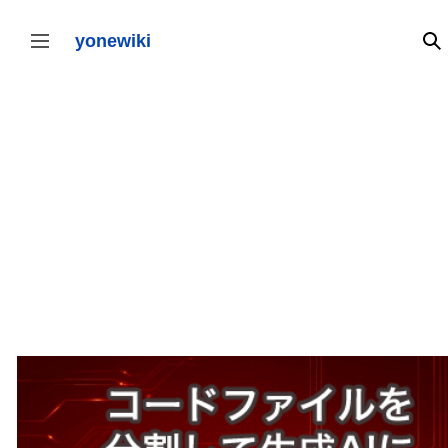
コ
ン
テ
yonewiki
検
サイドバーの切り替え
ン
ツ
に
ス
キ
ッ
プ