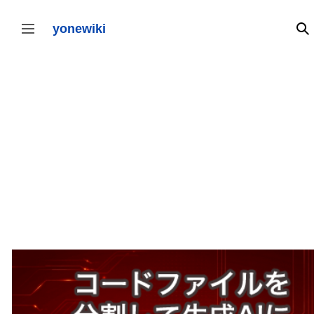
コ
ン
テ
yonewiki
検
サイドバーの切り替え
ン
ツ
に
ス
キ
ッ
プ