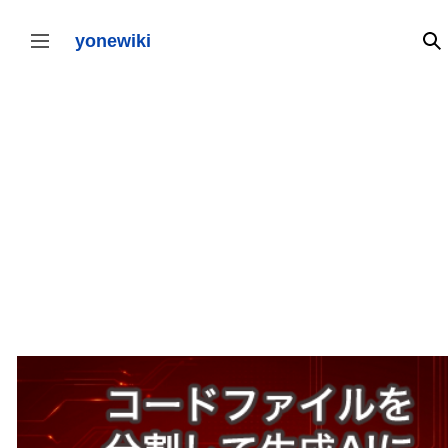
コ
ン
テ
yonewiki
検
サイドバーの切り替え
ン
ツ
に
ス
キ
ッ
プ