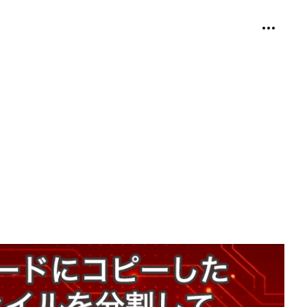
個人用ツ
折り畳