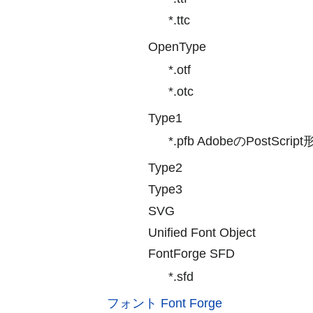
*.ttc
OpenType
*.otf
*.otc
Type1
*.pfb AdobeのPostScript
Type2
Type3
SVG
Unified Font Object
FontForge SFD
*.sfd
フォント Font Forge