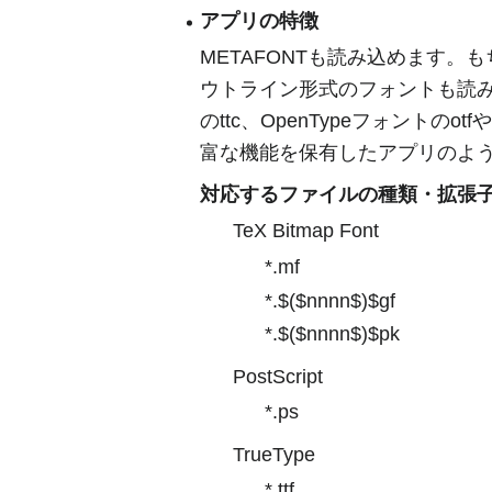
アプリの特徴
METAFONTも読み込めます。もちろ
ウトライン形式のフォントも読み込
のttc、OpenTypeフォント
富な機能を保有したアプリのよ
対応するファイルの種類・拡張
TeX Bitmap Font
*.mf
*.$($nnnn$)$gf
*.$($nnnn$)$pk
PostScript
*.ps
TrueType
*.ttf