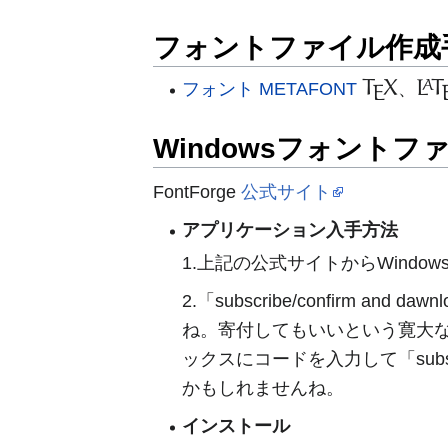
フォントファイル作成
T
X
L
T
A
フォント METAFONT
、
T
E
X
、
L
A
T
E
Windowsフォント
FontForge
公式サイト
アプリケーション入手方法
1.上記の公式サイトからWindow
2.「subscribe/confir
ね。寄付してもいいという寛大な
ックスにコードを入力して「subsc
かもしれませんね。
インストール