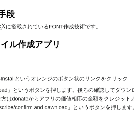
手段
X
に搭載されているFONT作成技術です。
E
X
E
ファイル作成アプリ
sInstallというオレンジのボタン状のリンクをクリック
m and dawnload」というボタンを押します。後ろの確認
方はdonateからアプリの価値相応の金額をクレジッ
ribe/confirm and dawnload」というボタン