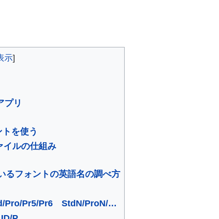
アプリ
ントを使う
ファイルの仕組み
いるフォントの英語名の調べ方
o/Pr5/Pr6 StdN/ProN/…
D/P…