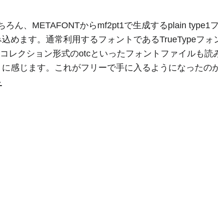
ん、METAFONTからmf2pt1で生成するplain type1
めます。通常利用するフォントであるTrueTypeフォント
のotfやコレクション形式のotcといったフォントファイル
うに感じます。これがフリーで手に入るようになったの
子