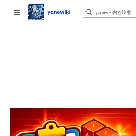
コ
ン
yonewiki
サイドバーの切り替え
テ
ン
ツ
に
ス
キ
ッ
プ