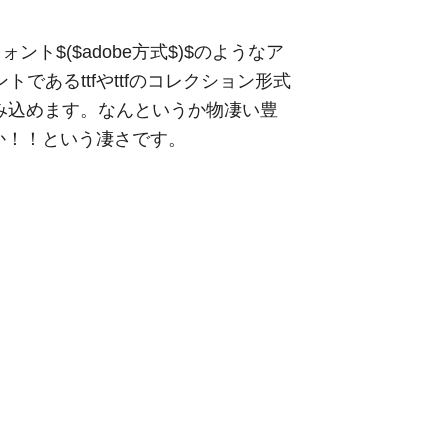
フォント$($adobe方式$)$のようなア
であるttfやttfのコレクション形式
も読み込めます。なんというか物凄い豊
か！！という凄さです。