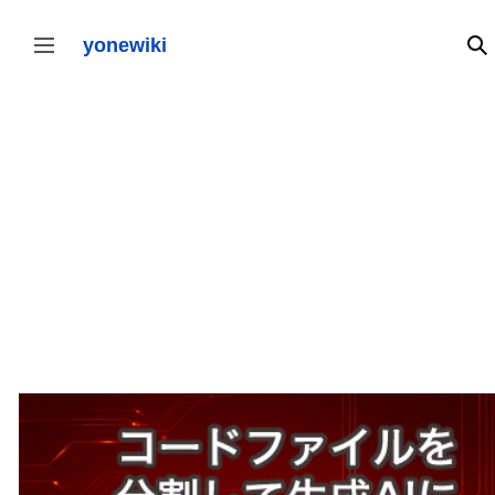
コ
ン
テ
yonewiki
検
サイドバーの切り替え
ン
ツ
に
ス
キ
ッ
プ