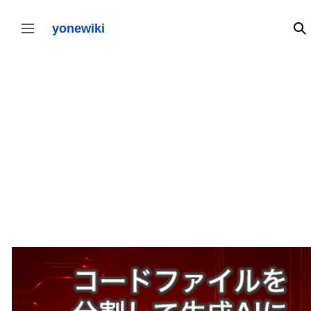
コ
ン
テ
yonewiki
検
サイドバーの切り替え
ン
ツ
に
ス
キ
ッ
プ