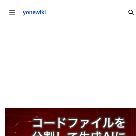
コ
ン
テ
yonewiki
検
サイドバーの切り替え
ン
ツ
に
ス
キ
ッ
プ