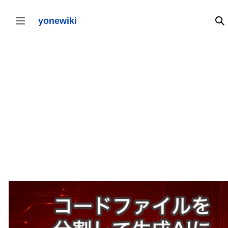
コ
ン
テ
yonewiki
検
サイドバーの切り替え
ン
ツ
に
ス
キ
ッ
プ