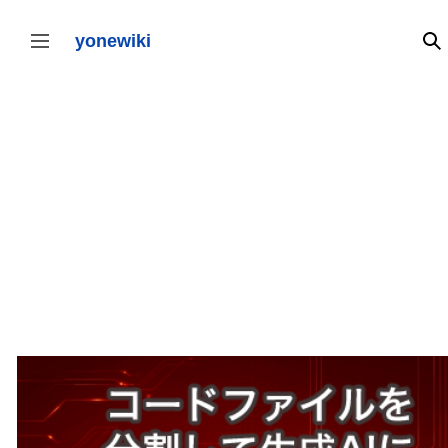
コ
ン
テ
yonewiki
検
サイドバーの切り替え
ン
ツ
に
ス
キ
ッ
プ