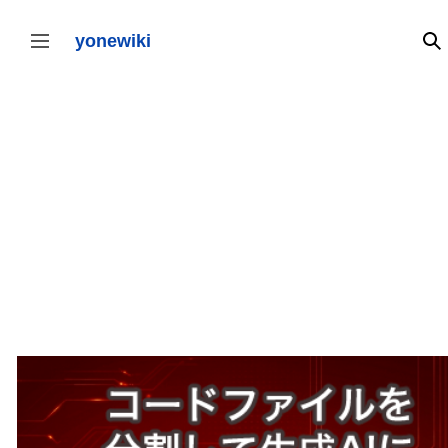
コ
ン
テ
yonewiki
検
サイドバーの切り替え
ン
ツ
に
ス
キ
ッ
プ