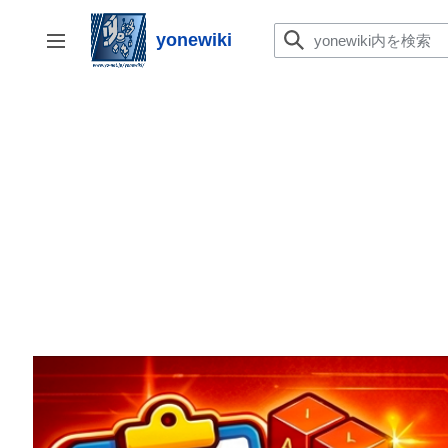
コ
ン
yonewiki
サイドバーの切り替え
テ
ン
ツ
に
ス
キ
ッ
プ