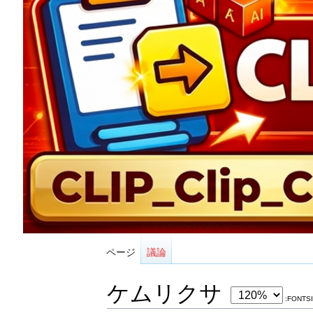
ページ
議論
ケムリクサ
:FONTS