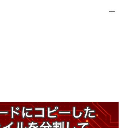
個人用ツ
折り畳