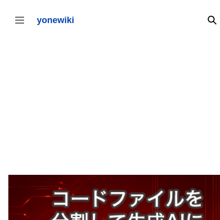
コ
ン
テ
yonewiki
検
サイドバーの切り替え
ン
ツ
に
ス
キ
ッ
プ