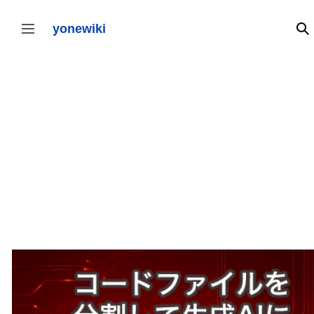
コ
ン
テ
yonewiki
検
サイドバーの切り替え
ン
ツ
に
ス
キ
ッ
プ