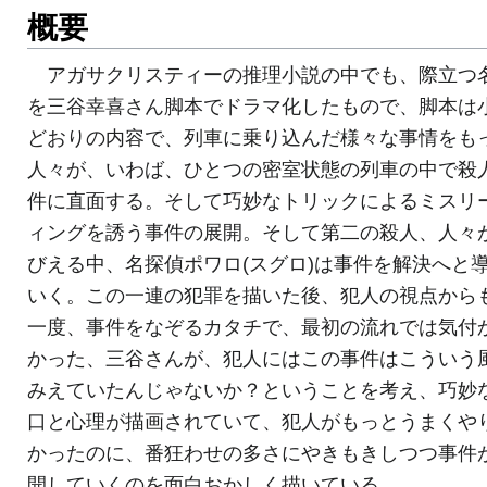
概要
アガサクリスティーの推理小説の中でも、際立つ
を三谷幸喜さん脚本でドラマ化したもので、脚本は
どおりの内容で、列車に乗り込んだ様々な事情をも
人々が、いわば、ひとつの密室状態の列車の中で殺
件に直面する。そして巧妙なトリックによるミスリ
ィングを誘う事件の展開。そして第二の殺人、人々
びえる中、名探偵ポワロ(スグロ)は事件を解決へと
いく。この一連の犯罪を描いた後、犯人の視点から
一度、事件をなぞるカタチで、最初の流れでは気付
かった、三谷さんが、犯人にはこの事件はこういう
みえていたんじゃないか？ということを考え、巧妙
口と心理が描画されていて、犯人がもっとうまくや
かったのに、番狂わせの多さにやきもきしつつ事件
開していくのを面白おかしく描いている。