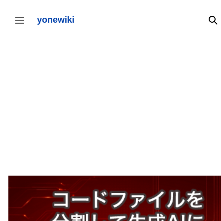
コ
ン
yonewiki
検
サイドバーの切り替え
テ
ン
ツ
に
ス
キ
ッ
プ