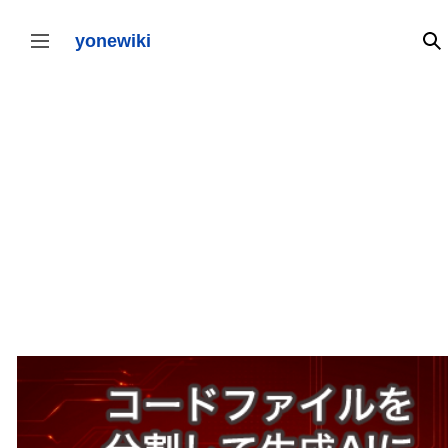
コ
ン
テ
yonewiki
検
サイドバーの切り替え
ン
ツ
に
ス
キ
ッ
プ