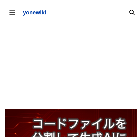
コ
ン
テ
yonewiki
検
サイドバーの切り替え
ン
ツ
に
ス
キ
ッ
プ