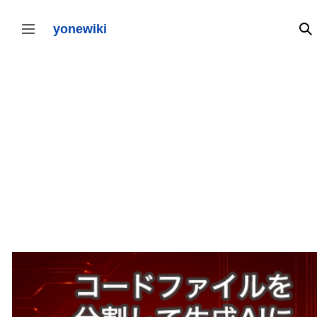
コ
ン
テ
yonewiki
検
サイドバーの切り替え
ン
ツ
に
ス
キ
ッ
プ