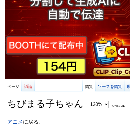
ページ
議論
閲覧
ソースを閲覧
ちびまる子ちゃん
:FONTSIZE
アニメ
に戻る。