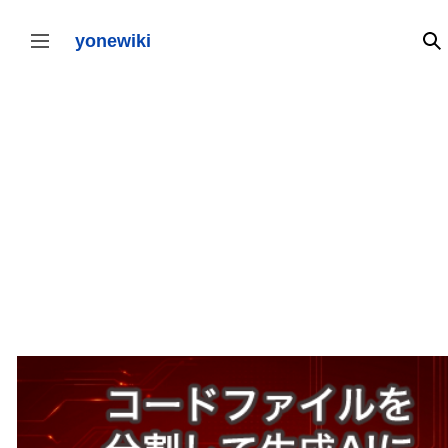
コ
ン
テ
yonewiki
検
サイドバーの切り替え
ン
ツ
に
ス
キ
ッ
プ