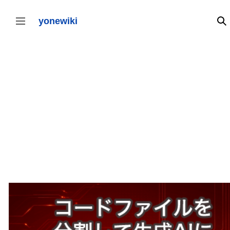
コ
ン
テ
yonewiki
検
サイドバーの切り替え
ン
ツ
に
ス
キ
ッ
プ