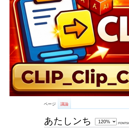
ページ
議論
あたしンち
:FONTS