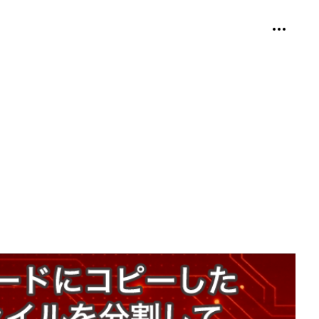
個人用ツ
折り畳