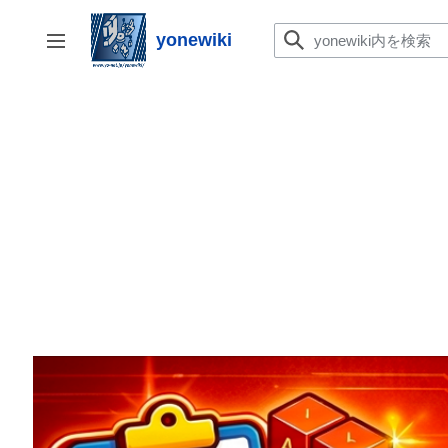
コ
ン
yonewiki
サイドバーの切り替え
テ
ン
ツ
に
ス
キ
ッ
プ