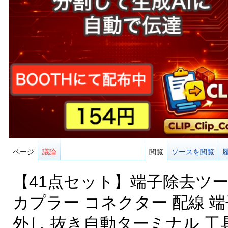
ページ
議論
閲覧
ソースを閲覧
【41点セット】端子除去ツ
カプラー コネクター 配線 端
外し 抜き自動ターミナル 工