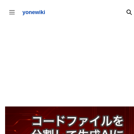
コ
ン
テ
yonewiki
検
サイドバーの切り替え
ン
ツ
に
ス
キ
ッ
プ