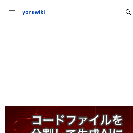
コ
ン
テ
yonewiki
検
サイドバーの切り替え
ン
ツ
に
ス
キ
ッ
プ