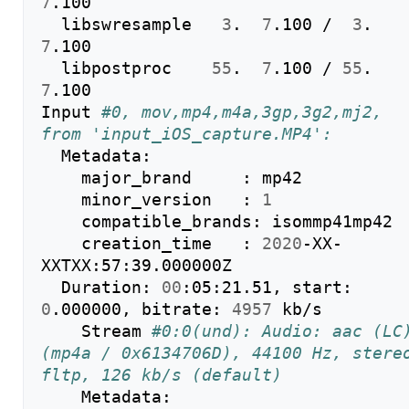
7
.100

  libswresample   
3
.  
7
.100 /  
3
.  
7
.100

  libpostproc    
55
.  
7
.100 / 
55
.  
7
.100

Input 
#0, mov,mp4,m4a,3gp,3g2,mj2, 
from 'input_iOS_capture.MP4':
  Metadata:

    major_brand     : mp42

    minor_version   : 
1
    compatible_brands: isommp41mp42

    creation_time   : 
2020
-XX-
XXTXX:57:39.000000Z

  Duration: 
00
:05:21.51, start: 
0
.000000, bitrate: 
4957
 kb/s

    Stream 
#0:0(und): Audio: aac (LC)
(mp4a / 0x6134706D), 44100 Hz, stereo
fltp, 126 kb/s (default)
    Metadata:
