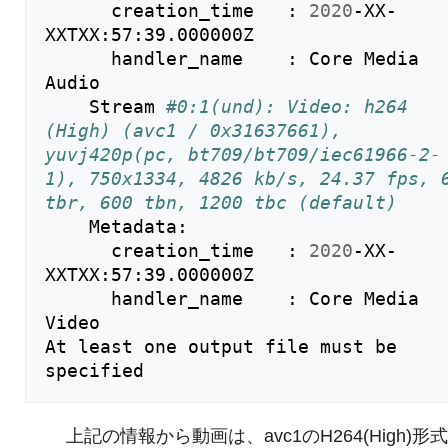
      creation_time   : 
2020
-XX-
XXTXX:57:39.000000Z

      handler_name    : Core Media 
Audio

    Stream 
#0:1(und): Video: h264 
(High) (avc1 / 0x31637661), 
yuvj420p(pc, bt709/bt709/iec61966-2-
1), 750x1334, 4826 kb/s, 24.37 fps, 6
tbr, 600 tbn, 1200 tbc (default)
    Metadata:

      creation_time   : 
2020
-XX-
XXTXX:57:39.000000Z

      handler_name    : Core Media 
Video

At least one output file must be 
上記の情報から動画は、avc1のH264(High)形