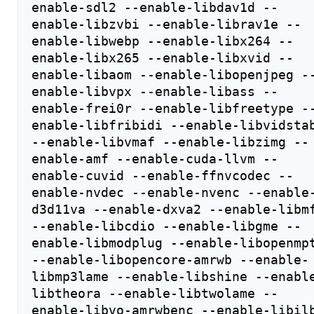
enable-sdl2 --enable-libdav1d --
enable-libzvbi --enable-librav1e --
enable-libwebp --enable-libx264 --
enable-libx265 --enable-libxvid --
enable-libaom --enable-libopenjpeg -
enable-libvpx --enable-libass --
enable-frei0r --enable-libfreetype -
enable-libfribidi --enable-libvidstab
--enable-libvmaf --enable-libzimg --
enable-amf --enable-cuda-llvm --
enable-cuvid --enable-ffnvcodec --
enable-nvdec --enable-nvenc --enable
d3d11va --enable-dxva2 --enable-libmf
--enable-libcdio --enable-libgme --
enable-libmodplug --enable-libopenmpt
--enable-libopencore-amrwb --enable-
libmp3lame --enable-libshine --enabl
libtheora --enable-libtwolame --
enable-libvo-amrwbenc --enable-libilb