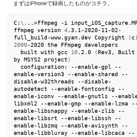
まずはiPhoneで録画したものがコチラ。
C:
\.
..>ffmpeg -i input_iOS_capture.MP
ffmpeg version 
4
.3.1-2020-11-02-
full_build-www.gyan.dev Copyright 
(
c
2000
-2020 the FFmpeg developers

  built with gcc 
10
.2.0 
(
Rev3, Built 
by MSYS2 project
)
  configuration: --enable-gpl --
enable-version3 --enable-shared --
disable-w32threads --disable-
autodetect --enable-fontconfig --
enable-iconv --enable-gnutls --enabl
libxml2 --enable-gmp --enable-lzma -
enable-libsnappy --enable-zlib --
enable-libsrt --enable-libssh --
enable-libzmq --enable-avisynth --
enable-libbluray --enable-libcaca --