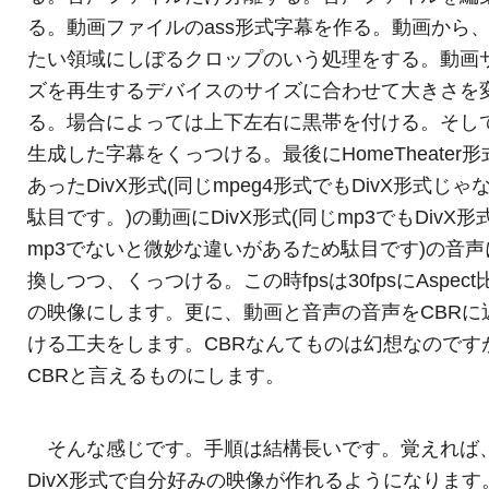
る。動画ファイルのass形式字幕を作る。動画から
たい領域にしぼるクロップのいう処理をする。動画
ズを再生するデバイスのサイズに合わせて大きさを
る。場合によっては上下左右に黒帯を付ける。そし
生成した字幕をくっつける。最後にHomeTheater形
あったDivX形式(同じmpeg4形式でもDivX形式じゃ
駄目です。)の動画にDivX形式(同じmp3でもDivX形
mp3でないと微妙な違いがあるため駄目です)の音声
換しつつ、くっつける。この時fpsは30fpsにAspect比
の映像にします。更に、動画と音声の音声をCBRに
ける工夫をします。CBRなんてものは幻想なのです
CBRと言えるものにします。
そんな感じです。手順は結構長いです。覚えれば
DivX形式で自分好みの映像が作れるようになります