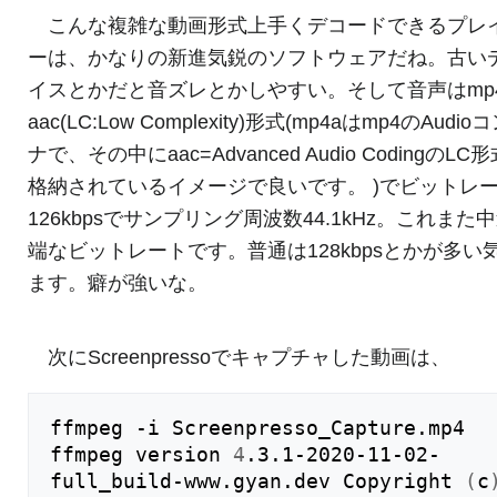
こんな複雑な動画形式上手くデコードできるプレ
ーは、かなりの新進気鋭のソフトウェアだね。古い
イスとかだと音ズレとかしやすい。そして音声はmp
aac(LC:Low Complexity)形式(mp4aはmp4のAudio
ナで、その中にaac=Advanced Audio CodingのLC
格納されているイメージで良いです。 )でビットレ
126kbpsでサンプリング周波数44.1kHz。これまた
端なビットレートです。普通は128kbpsとかが多い
ます。癖が強いな。
次にScreenpressoでキャプチャした動画は、
ffmpeg -i Screenpresso_Capture.mp4

ffmpeg version 
4
.3.1-2020-11-02-
full_build-www.gyan.dev Copyright 
(
c