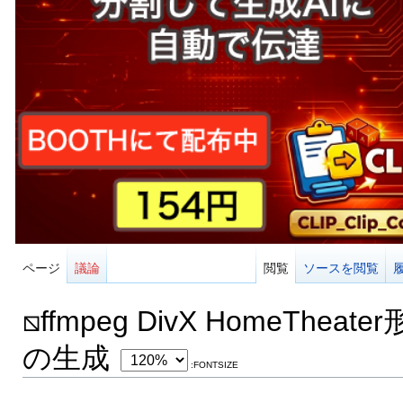
ページ
議論
閲覧
ソースを閲覧
⧅ffmpeg DivX HomeTheate
の生成
:FONTSIZE