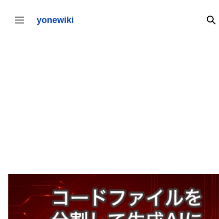
コ
ン
テ
yonewiki
検
サイドバーの切り替え
ン
ツ
に
ス
キ
ッ
プ