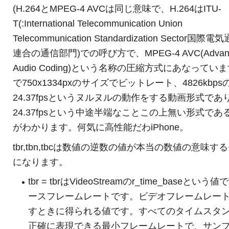
(H.264とMPEG-4 AVCは同じ意味で、H.264はITU-
T(:International Telecommunication Union
Telecommunication Standardization Sector国際電
連合の通信部門)での呼び方で、MPEG-4 AVC(Advan
Audio Coding)という名称の圧縮方式にあなっていま
で750x1334pxのサイズでビットレート、4826kbps
24.37fpsというヌルヌルの動作をする動画形式であ
24.37fpsという中途半端なことこの上無い形式であ
がわかります。何気に高性能だわiPhone。
tbr,tbn,tbcは数値の逆数の値が本当の数値の意味す
になります。
tbr = tbrはVideoStreamのr_time_baseという
ースフレームレートです。ビデオフレームレー
すときに得られる値です。すべてのタイムスタ
正確に表現できる最小フレームレートで、サン