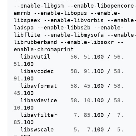
--enable-libgsm --enable-libopencore
amrnb --enable-libopus --enable-
libspeex --enable-libvorbis --enable
ladspa --enable-libbs2b --enable-
libflite --enable-libmysofa --enable
librubberband --enable-libsoxr --
enable-chromaprint

  libavutil      
56
. 
51
.100 / 
56
. 
51
.100

  libavcodec     
58
. 
91
.100 / 
58
. 
91
.100

  libavformat    
58
. 
45
.100 / 
58
. 
45
.100

  libavdevice    
58
. 
10
.100 / 
58
. 
10
.100

  libavfilter     
7
. 
85
.100 /  
7
. 
85
.100

  libswscale      
5
.  
7
.100 /  
5
.  