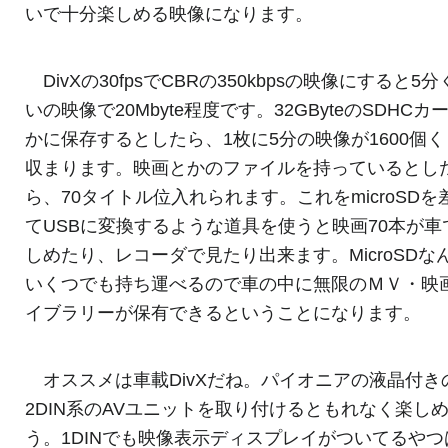
いで十分楽しめる映像になります。
DivXの30fpsでCBRの350kbpsの映像にすると5
いの映像で20Mbyte程度です。32GByteのSDHCカ
かに保存するとしたら、1枚に5分の映像が1600個
収まります。映画とかのファイルを持っているとし
ら、70タイトル位入れられます。これをmicroSDを
てUSBに変換するような道具を使うと映画70本が車
しめたり、レコーダで見たり出来ます。MicroSDな
いくつでも持ち運べるので車の中に無限のＭＶ・映
イブラリーが保有できるということになります。
オススメは車載DivXだね。パイオニアの液晶付き
2DIN系のAVユニットを取り付けるともれなく楽し
う。1DINでも映像表示ディスプレイがついてるやつ